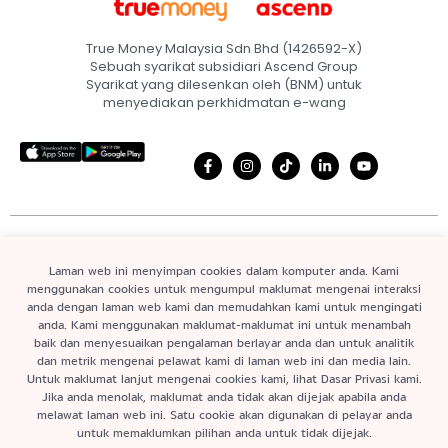
True Money Malaysia Sdn Bhd (1426592-X)
Sebuah syarikat subsidiari Ascend Group
Syarikat yang dilesenkan oleh (BNM) untuk
menyediakan perkhidmatan e-wang
Laman Utama
Terma & Syarat
Laman web ini menyimpan cookies dalam komputer anda. Kami
Pautan Pantas
menggunakan cookies untuk mengumpul maklumat mengenai interaksi
Tentang Kami
Dasar & Penyata
anda dengan laman web kami dan memudahkan kami untuk mengingati
Privasi
Promosi
anda. Kami menggunakan maklumat-maklumat ini untuk menambah
Maklumat Produk
baik dan menyesuaikan pengalaman berlayar anda dan untuk analitik
Hubungi Kami
dan metrik mengenai pelawat kami di laman web ini dan media lain.
Dasar Pendedahan
FAQ
Untuk maklumat lanjut mengenai cookies kami, lihat Dasar Privasi kami.
Kerentanan
Jika anda menolak, maklumat anda tidak akan dijejak apabila anda
melawat laman web ini. Satu cookie akan digunakan di pelayar anda
untuk memaklumkan pilihan anda untuk tidak dijejak.