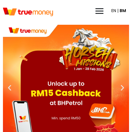
EN
|
BM